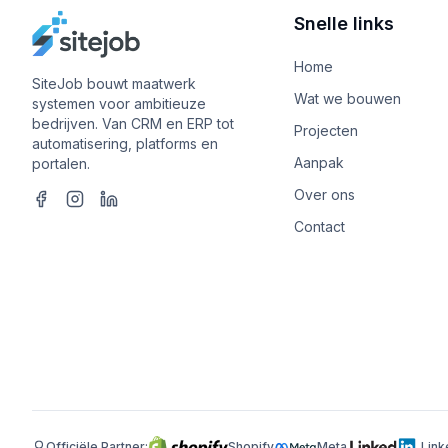
Snelle links
Home
SiteJob bouwt maatwerk
Wat we bouwen
systemen voor ambitieuze
bedrijven. Van CRM en ERP tot
Projecten
automatisering, platforms en
Aanpak
portalen.
Over ons
Contact
Officiële Partner:
Shopify
Meta
Link