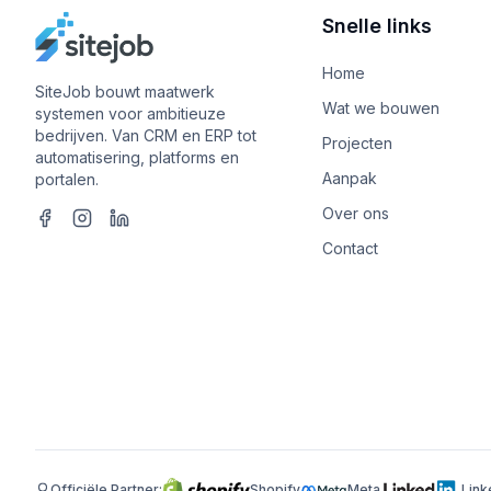
Snelle links
Home
SiteJob bouwt maatwerk
Wat we bouwen
systemen voor ambitieuze
bedrijven. Van CRM en ERP tot
Projecten
automatisering, platforms en
Aanpak
portalen.
Over ons
Contact
Officiële Partner:
Shopify
Meta
Link