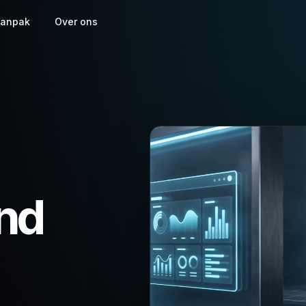
anpak
Over ons
nd