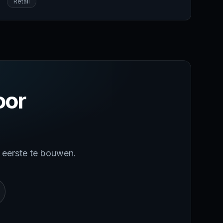
Retail
aanvragen, klanten, offertes, collecties En email
automatiseringen
oor
s eerste te bouwen.