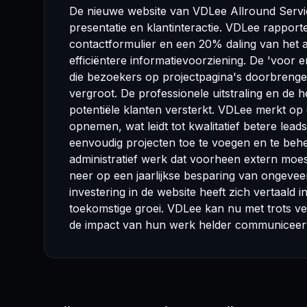
De nieuwe website van VDLee Allround Service
presentatie en klantinteractie. VDLee rappor
contactformulier en een 20% daling van het a
efficiëntere informatievoorziening. De 'voor e
die bezoekers op projectpagina's doorbrenge
vergroot. De professionele uitstraling en de
potentiële klanten versterkt. VDLee merkt op
opnemen, wat leidt tot kwalitatief betere lea
eenvoudig projecten toe te voegen en te beh
administratief werk dat voorheen extern moe
neer op een jaarlijkse besparing van ongevee
investering in de website heeft zich vertaald i
toekomstige groei. VDLee kan nu met trots v
de impact van hun werk helder communiceert, 