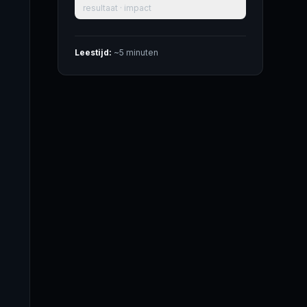
resultaat · impact
Leestijd:
~5 minuten