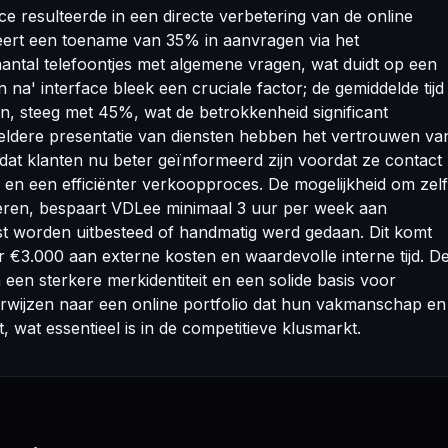
 resulteerde in een directe verbetering van de online
teert een toename van 35% in aanvragen via het
antal telefoontjes met algemene vragen, wat duidt op een
n na' interface bleek een cruciale factor; de gemiddelde tijd
n, steeg met 45%, wat de betrokkenheid significant
 heldere presentatie van diensten hebben het vertrouwen va
 dat klanten nu beter geïnformeerd zijn voordat ze contact
ds en een efficiënter verkoopproces. De mogelijkheid om zelf
eren, bespaart VDLee minimaal 3 uur per week aan
st worden uitbesteed of handmatig werd gedaan. Dit komt
r €3.000 aan externe kosten en waardevolle interne tijd. D
n een sterkere merkidentiteit en een solide basis voor
erwijzen naar een online portfolio dat hun vakmanschap en
wat essentieel is in de competitieve klusmarkt.