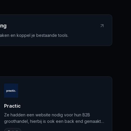
ing
aken en koppel je bestaande tools.
Practic
Ze hadden een website nodig voor hun B2B
groothandel, hierbij is ook een back end gemaakt
waar ze alles kunnen bijhouden: producten,