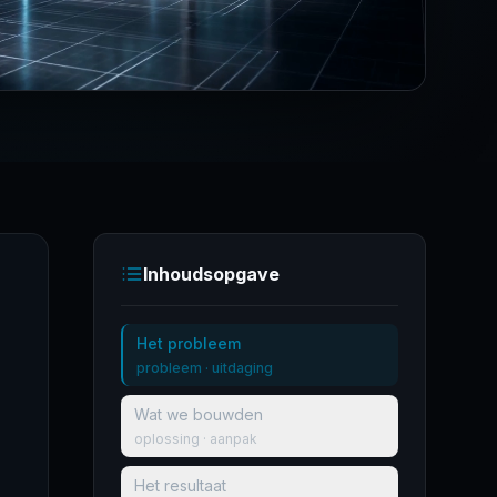
Inhoudsopgave
Het probleem
probleem · uitdaging
Wat we bouwden
oplossing · aanpak
Het resultaat