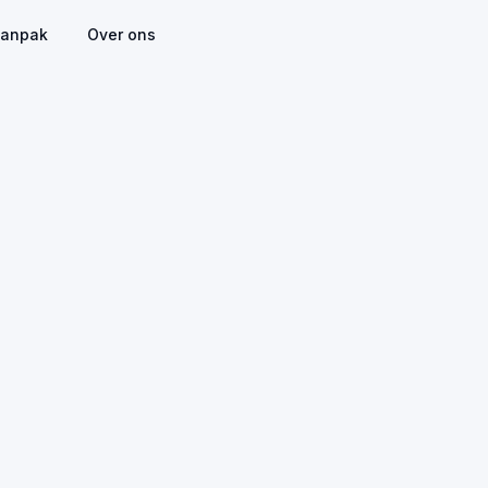
anpak
Over ons