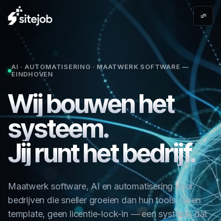
AI · AUTOMATISERING · MAATWERK SOFTWARE —
EINDHOVEN
Wij
bouwen
het
systeem.
Jij
runt
het
bedrijf.
Maatwerk software, AI en automatisering voor
bedrijven die sneller groeien dan hun tools. Geen
template, geen licentie-lock-in — een systeem dat