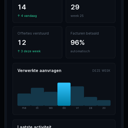
14
29
↑ 4 vandaag
week 25
Offertes verstuurd
Facturen betaald
12
96%
↑ 3 deze week
automatisch
Verwerkte aanvragen
DEZE WEEK
ma
di
wo
do
vr
za
zo
Laatste activiteit