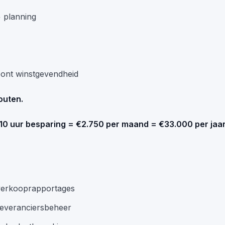
 planning
oont winstgevendheid
outen.
10 uur besparing = €2.750 per maand = €33.000 per jaar
 verkooprapportages
leveranciersbeheer