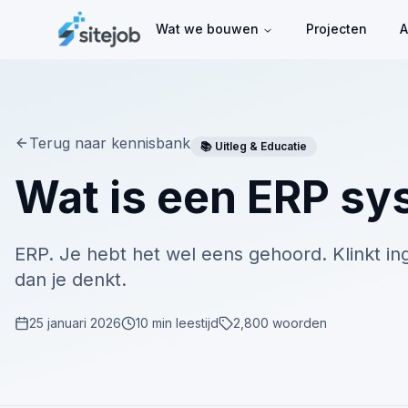
Wat we bouwen
Projecten
A
Terug naar kennisbank
📚
Uitleg & Educatie
Wat is een ERP sy
ERP. Je hebt het wel eens gehoord. Klinkt ing
dan je denkt.
25 januari 2026
10
min leestijd
2,800
woorden