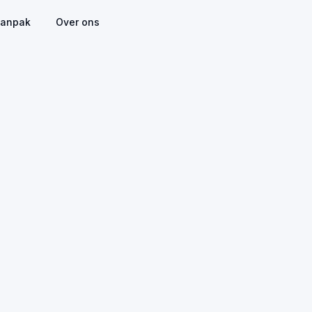
anpak
Over ons